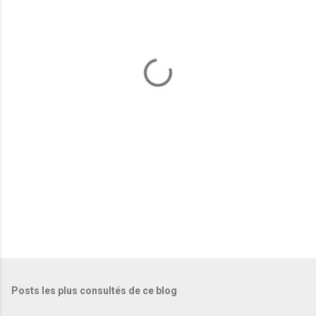
e
n
t
a
i
r
e
s
Posts les plus consultés de ce blog