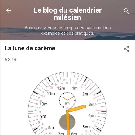
Accéder au contenu principal
Le blog du calendrier
milésien
Appropriez-vous le temps des saisons. Des
exemples et des pratiques.
La lune de carême
6.3.19