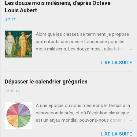
Les douze mois milésiens, d'après Octave-
Louis Aubert
4.7.17
Alors que les classes se terminent, je propose
aux enfants une poésie transposée pour les
mois milésiens: Les douze mois , adaptation
d'un poème original d'Octave-Louis Aubert
LIRE LA SUITE
(1870-1944). Première pièce d'un édifice
nouveau en vue de construire la culture de
calendrier des enfants de demain.
Dépasser le calendrier grégorien
15.10.16
A une époque où nous mesurons le temps à la
nanoseconde près, et où l'évolution climatique
est un enjeu mondial, pouvons-nous continuer
de mesurer le temps de la Terre avec notre
LIRE LA SUITE
calendrier vieux de 2000 ans, aux mois inégaux,