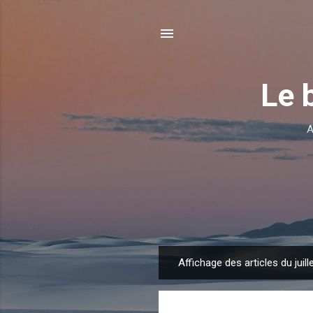
Le 
A
Affichage des articles du juill
A
r
t