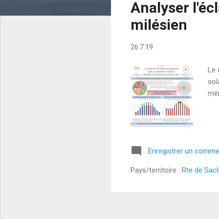
Analyser l'éc
i
c
milésien
l
e
26.7.19
s
Le 
sol
mê
Enregistrer un comme
Pays/territoire :
Rte de Sacl