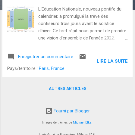
l
L'Education Nationale, nouveau pontife du
e
calendrier, a promulgué la trêve des
s
confiseurs trois jours avant le solstice
d'hiver. Ce bref répit nous permet de prendre
une vision d'ensemble de l'année 2022.
Vision prospective à laquelle vous pourrez
revenir plus tard dans l'année.
Enregistrer un commentaire
LIRE LA SUITE
Pays/territoire :
Paris, France
AUTRES ARTICLES
Fourni par Blogger
Images de thèmes de
Michael Elkan
Louis-Aimé de Fouquières, Miletus SARL