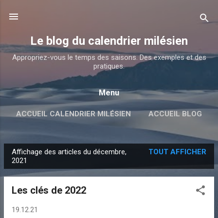
Accéder au contenu principal
Le blog du calendrier milésien
Appropriez-vous le temps des saisons. Des exemples et des
pratiques.
Menu
ACCUEIL CALENDRIER MILÉSIEN
ACCUEIL BLOG
Affichage des articles du décembre,
TOUT AFFICHER
A
2021
r
t
Les clés de 2022
i
c
19.12.21