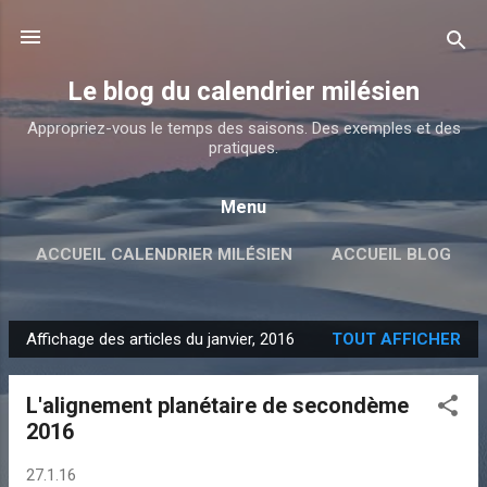
Accéder au contenu principal
Le blog du calendrier milésien
Appropriez-vous le temps des saisons. Des exemples et des
pratiques.
Menu
ACCUEIL CALENDRIER MILÉSIEN
ACCUEIL BLOG
Affichage des articles du janvier, 2016
TOUT AFFICHER
A
r
L'alignement planétaire de secondème
t
2016
i
c
27.1.16