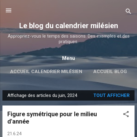
Accéder au contenu principal
Le blog du calendrier milésien
Appropriez-vous le temps des saisons. Des exemples et des
pratiques.
Menu
ACCUEIL CALENDRIER MILÉSIEN
ACCUEIL BLOG
Affichage des articles du juin, 2024
TOUT AFFICHER
A
r
Figure symétrique pour le milieu
t
d'année
i
c
21.6.24