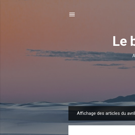
Le 
A
Affichage des articles du avri
A
r
t