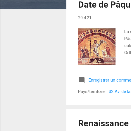
Date de Pâqu
i
c
29.4.21
l
e
La 
s
Pâq
cal
Ort
Enregistrer un comme
Pays/territoire :
32 Av. de l
Renaissance 