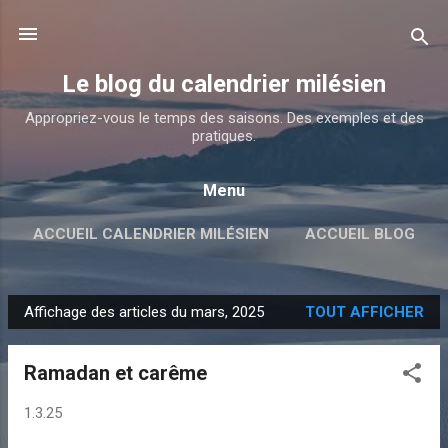
Accéder au contenu principal
Le blog du calendrier milésien
Appropriez-vous le temps des saisons. Des exemples et des
pratiques.
Menu
ACCUEIL CALENDRIER MILÉSIEN
ACCUEIL BLOG
Affichage des articles du mars, 2025
TOUT AFFICHER
A
r
Ramadan et carême
t
i
1.3.25
c