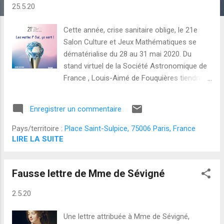
l
25.5.20
e
s
Cette année, crise sanitaire oblige, le 21e
Salon Culture et Jeux Mathématiques se
dématérialise du 28 au 31 mai 2020. Du
stand virtuel de la Société Astronomique de
France , Louis-Aimé de Fouquières tiendra
trois web-conférences gratuites sur les
méthodes de calcul mental pour mieux tirer
Enregistrer un commentaire
parti du calendrier: évaluer la durée du jour,
maîtriser les semaines, calculer l'âge de lune
Pays/territoire :
Place Saint-Sulpice, 75006 Paris, France
et la date de Pâques. Comme vous le
LIRE LA SUITE
verrez: "Les maths ? Oui ça sert !" Inscription
gratuite ici . Chaque web-conférence est
Fausse lettre de Mme de Sévigné
programmée à 11 heures, mais la salle ouvre
dès 10 heures pour des échanges informels.
2.5.20
Une lettre attribuée à Mme de Sévigné,