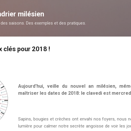
Accéder au contenu principal
drier milésien
des saisons. Des exemples et des pratiques.
x clés pour 2018 !
Aujourd'hui, veille du nouvel an milésien, mé
maîtriser les dates de 2018: le clavedi est mercredi
Sapins, bougies et crèches ont envahi nos foyers, nous n
lumière pour calmer notre secrète angoisse de voir les jour