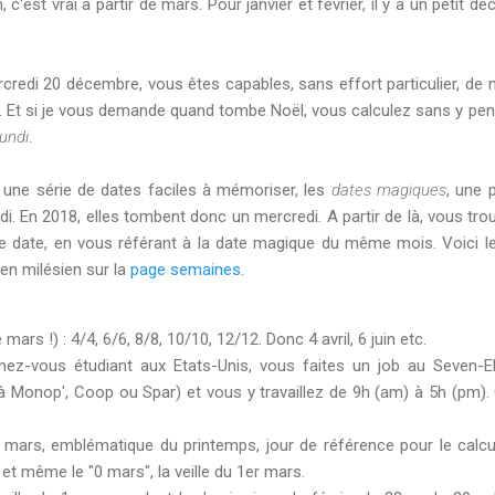
 c'est vrai à partir de mars. Pour janvier et février, il y a un petit 
di 20 décembre, vous êtes capables, sans effort particulier, de m
 27. Et si je vous demande quand tombe Noël, vous calculez sans y pen
lundi
.
une série de dates faciles à mémoriser, les
dates magiques
, une 
di. En 2018, elles tombent donc un mercredi. A partir de là, vous tro
e date, en vous référant à la date magique du même mois. Voici l
en milésien sur la
page semaines
.
 mars !) : 4/4, 6/6, 8/8, 10/10, 12/12. Donc 4 avril, 6 juin etc.
inez-vous étudiant aux Etats-Unis, vous faites un job au Seven-
Monop', Coop ou Spar) et vous y travaillez de 9h (am) à 5h (pm). Ce
 mars, emblématique du printemps, jour de référence pour le calcu
, et même le "0 mars", la veille du 1er mars.