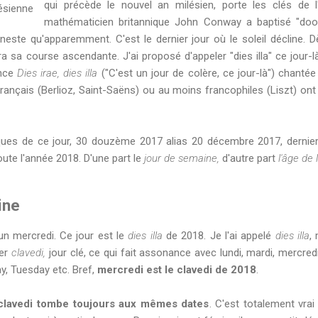
qui précède le nouvel an milésien, porte les clés de
lésienne
mathématicien britannique John Conway a baptisé "do
funeste qu'apparemment. C'est le dernier jour où le soleil décline. 
dra sa course ascendante. J'ai proposé d'appeler "dies illa" ce jo
ence
Dies irae, dies illa
("C'est un jour de colère, ce jour-là") chanté
nçais (Berlioz, Saint-Saëns) ou au moins francophiles (Liszt) ont 
iques de ce jour, 30 douzème 2017 alias 20 décembre 2017, dernier
oute l'année 2018. D'une part le
jour de semaine,
d'autre part
l'âge de 
ine
n mercredi. Ce jour est le
dies illa
de 2018. Je l'ai appelé
dies illa
,
ler
clavedi,
jour clé, ce qui fait assonance avec lundi, mardi, mercre
, Tuesday etc. Bref,
mercredi est le clavedi de 2018
.
clavedi tombe toujours aux mêmes dates
. C'est totalement vrai