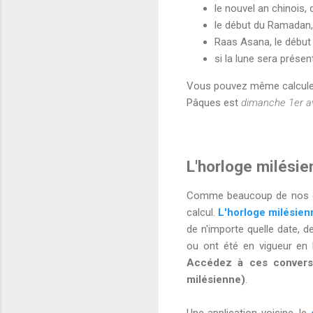
le nouvel an chinois, 
le début du Ramadan, 
Raas Asana, le début
si la lune sera prése
Vous pouvez même calculer l
Pâques est
dimanche 1er avr
L'horloge milésie
Comme beaucoup de nos co
calcul.
L'horloge milésien
de n'importe quelle date, de
ou ont été en vigueur en 
Accédez à ces conversio
milésienne)
.