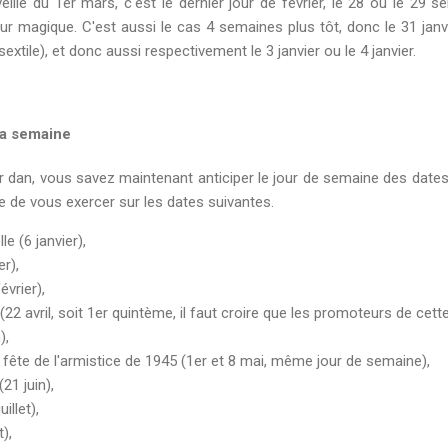
a veille du 1er mars, c'est le dernier jour de février, le 28 ou le 29
jour magique. C'est aussi le cas 4 semaines plus tôt, donc le 31 j
sextile), et donc aussi respectivement le 3 janvier ou le 4 janvier.
la semaine
dan, vous savez maintenant anticiper le jour de semaine des date
 de vous exercer sur les dates suivantes.
le (6 janvier),
er),
évrier),
 (22 avril, soit 1er quintème, il faut croire que les promoteurs de cette
),
la fête de l'armistice de 1945 (1er et 8 mai, même jour de semaine),
21 juin),
illet),
),