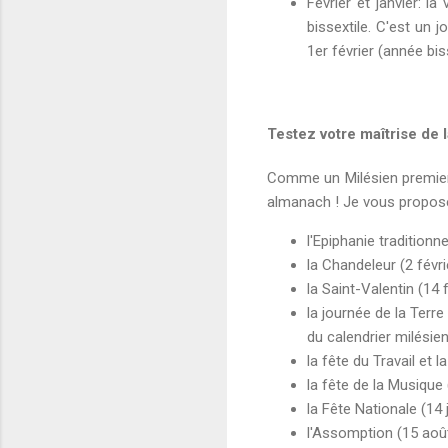
Février et janvier: l
bissextile. C'est un 
1er février (année bis
Testez votre maîtrise de 
Comme un Milésien premier 
almanach ! Je vous propose
l'Epiphanie traditionnel
la Chandeleur (2 févri
la Saint-Valentin (14 f
la journée de la Terre
du calendrier milésien
la fête du Travail et 
la fête de la Musique (
la Fête Nationale (14 ju
l'Assomption (15 août