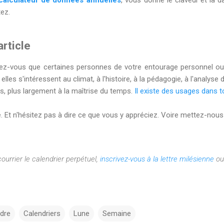
calculateur de données annuelles
, vous donne le clavedi et la
ez.
rticle
sez-vous que certaines personnes de votre entourage personnel ou
elles s'intéressent au climat, à l'histoire, à la pédagogie, à l'analyse
s, plus largement à la maîtrise du temps.
Il existe des usages dans
e. Et n'hésitez pas à dire ce que vous y appréciez. Voire mettez-nous
courrier le calendrier perpétuel,
inscrivez-vous à la lettre milésienne
o
dre
Calendriers
Lune
Semaine