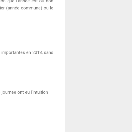
 selon que l'année est ou non
anvier (année commune) ou le
s importantes en 2018, sans
 journée ont eu l'intuition