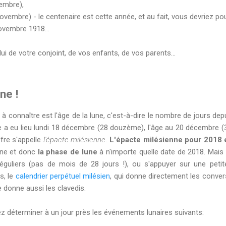
embre),
ovembre) - le centenaire est cette année, et au fait, vous devriez pou
ovembre 1918...
lui de votre conjoint, de vos enfants, de vos parents...
ne !
à connaître est l'âge de la lune, c'est-à-dire le nombre de jours depu
lune a eu lieu lundi 18 décembre (28 douzème), l'âge au 20 décembre 
ffre s'appelle
l'épacte milésienne
.
L'épacte milésienne pour 2018 
lune et donc
la phase de lune
à n'importe quelle date de 2018. Mais ce
réguliers (pas de mois de 28 jours !), ou s'appuyer sur une peti
s, le
calendrier perpétuel milésien
, qui donne directement les conver
e donne aussi les clavedis.
z déterminer à un jour près les événements lunaires suivants: