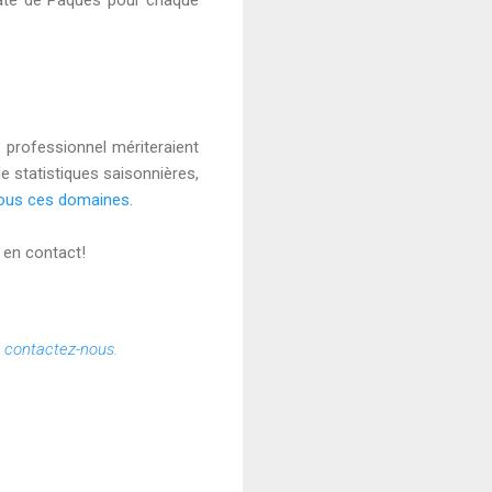
 date de Pâques pour chaque
 professionnel mériteraient
 de statistiques saisonnières,
 tous ces domaines
.
 en contact!
u
contactez-nous
.