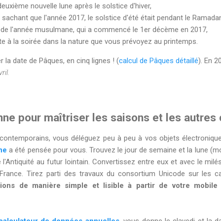
deuxième nouvelle lune après le solstice d'hiver,
sachant que l'année 2017, le solstice d'été était pendant le Ramada
 de l'année musulmane, qui a commencé le 1er décème en 2017,
nte à la soirée dans la nature que vous prévoyez au printemps.
a date de Pâques, en cinq lignes ! (
calcul de Pâques détaillé
). En 2
il.
nne pour maîtriser les saisons et les autres 
ntemporains, vous déléguez peu à peu à vos objets électronique
ne
a été pensée pour vous. Trouvez le jour de semaine et la lune (m
 l'Antiquité au futur lointain. Convertissez entre eux et avec le milé
France. Tirez parti des travaux du consortium Unicode sur les ca
ns de manière simple et lisible à partir de votre mobile (