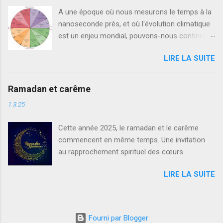
A une époque où nous mesurons le temps à la
nanoseconde près, et où l'évolution climatique
est un enjeu mondial, pouvons-nous continuer
de mesurer le temps de la Terre avec notre
LIRE LA SUITE
calendrier vieux de 2000 ans, aux mois inégaux,
en décalage de phase par rapport aux solstices,
et compliquant les calculs de conversion ?
Ramadan et carême
Chacun de nous peut-il faire promouvoir une
1.3.25
intéressante proposition? C'est bien aujourd'hui
25 décème 2016 l'anniversaire du calendrier
Cette année 2025, le ramadan et le carême
grégorien, dont le premier jour a été le 15
commencent en même temps. Une invitation
octobre 1582 à Rome. La veille de ce 15
au rapprochement spirituel des cœurs.
octobre était le 4 octobre 1582 du calendrier
julien, soit le 24 décème 1582, veille du 25
LIRE LA SUITE
décème.
Fourni par Blogger