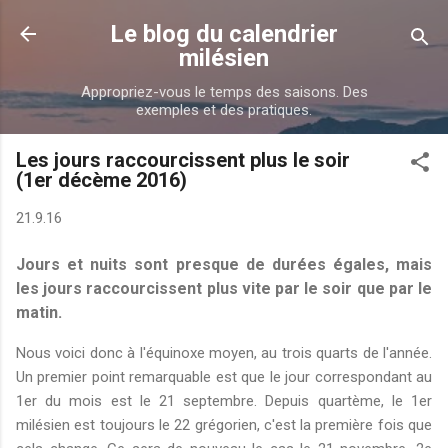
Accéder au contenu principal
Le blog du calendrier
milésien
Appropriez-vous le temps des saisons. Des
exemples et des pratiques.
Les jours raccourcissent plus le soir
(1er décème 2016)
21.9.16
Jours et nuits sont presque de durées égales, mais
les jours raccourcissent plus vite par le soir que par le
matin.
Nous voici donc à l'équinoxe moyen, au trois quarts de l'année.
Un premier point remarquable est que le jour correspondant au
1er du mois est le 21 septembre. Depuis quartème, le 1er
milésien est toujours le 22 grégorien, c'est la première fois que