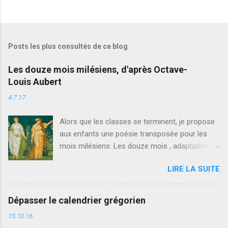
Posts les plus consultés de ce blog
Les douze mois milésiens, d'après Octave-
Louis Aubert
4.7.17
Alors que les classes se terminent, je propose
aux enfants une poésie transposée pour les
mois milésiens: Les douze mois , adaptation
d'un poème original d'Octave-Louis Aubert
LIRE LA SUITE
(1870-1944). Première pièce d'un édifice
nouveau en vue de construire la culture de
calendrier des enfants de demain.
Dépasser le calendrier grégorien
15.10.16